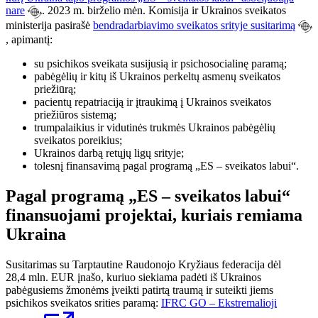
nare
. 2023 m. birželio mėn. Komisija ir Ukrainos sveikatos
ministerija pasirašė
bendradarbiavimo sveikatos srityje susitarimą
, apimantį:
su psichikos sveikata susijusią ir psichosocialinę paramą;
pabėgėlių ir kitų iš Ukrainos perkeltų asmenų sveikatos
priežiūrą;
pacientų repatriaciją ir įtraukimą į Ukrainos sveikatos
priežiūros sistemą;
trumpalaikius ir vidutinės trukmės Ukrainos pabėgėlių
sveikatos poreikius;
Ukrainos darbą retųjų ligų srityje;
tolesnį finansavimą pagal programą „ES – sveikatos labui“.
Pagal programą „ES – sveikatos labui“
finansuojami projektai, kuriais remiama
Ukraina
Susitarimas su Tarptautine Raudonojo Kryžiaus federacija dėl
28,4 mln. EUR įnašo, kuriuo siekiama padėti iš Ukrainos
pabėgusiems žmonėms įveikti patirtą traumą ir suteikti jiems
psichikos sveikatos srities paramą:
IFRC GO – Ekstremalioji