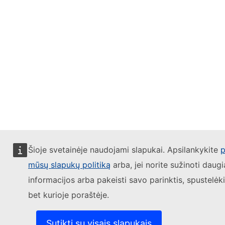
Šioje svetainėje naudojami slapukai. Apsilankykite
p
mūsų slapukų politiką
arba, jei norite sužinoti daug
informacijos arba pakeisti savo parinktis, spustelė
bet kurioje poraštėje.
Sutikti su visais slapukais