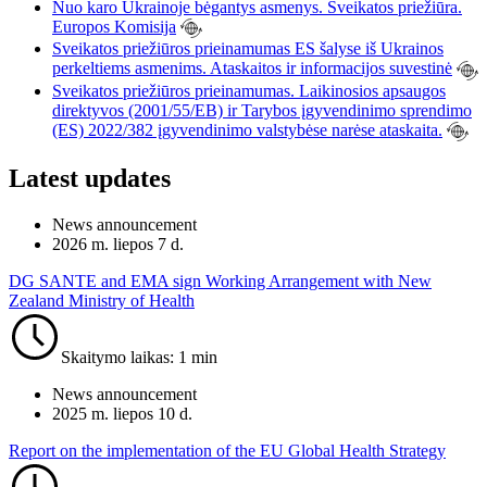
Nuo karo Ukrainoje bėgantys asmenys. Sveikatos priežiūra.
Europos Komisija
Sveikatos priežiūros prieinamumas ES šalyse iš Ukrainos
perkeltiems asmenims. Ataskaitos ir informacijos suvestinė
Sveikatos priežiūros prieinamumas. Laikinosios apsaugos
direktyvos (2001/55/EB) ir Tarybos įgyvendinimo sprendimo
(ES) 2022/382 įgyvendinimo valstybėse narėse ataskaita.
Latest updates
News announcement
2026 m. liepos 7 d.
DG SANTE and EMA sign Working Arrangement with New
Zealand Ministry of Health
Skaitymo laikas: 1 min
News announcement
2025 m. liepos 10 d.
Report on the implementation of the EU Global Health Strategy