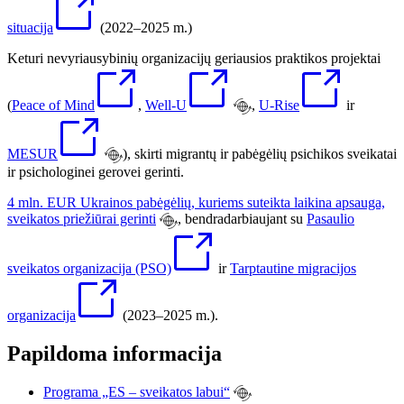
situacija
(2022–2025 m.)
Keturi nevyriausybinių organizacijų geriausios praktikos projektai
(
Peace of Mind
,
Well-U
,
U-Rise
ir
MESUR
), skirti migrantų ir pabėgėlių psichikos sveikatai
ir psichologinei gerovei gerinti.
4 mln. EUR Ukrainos pabėgėlių, kuriems suteikta laikina apsauga,
sveikatos priežiūrai gerinti
, bendradarbiaujant su
Pasaulio
sveikatos organizacija (PSO)
ir
Tarptautine migracijos
organizacija
(2023–2025 m.).
Papildoma informacija
Programa „ES – sveikatos labui“