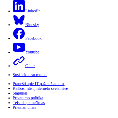
LinkedIn
Bluesky
Facebook
Youtube
Other
Susisiekite su mumis
Pranešti apie IT pažeidžiamumą
Kalbos mūsų interneto svetainėse
Slapukai
Privatumo politika
Teisinis pranešimas
Prieinamumas