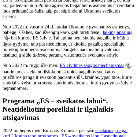
ko, padėdami nuo Putino agresijos bėgantiems asmenims ir remdami
juos priimančias šalis, taip pat stiprindami Ukrainos sveikatos
sistemą.
Nuo 2022 m. vasario 24 d. nuolat Ukrainoje gyvenantys asmenys,
pabėgę iš šalies, kad išvengtų karo, gali turėti teisę į
laikiną apsaugą
bet kurioje ES šalyje. Tai apima bent skubią pagalbą ir būtiną
ligos gydymą, taip pat medicininę ar kitokią pagalbą specialiųjų
poreikių turintiems asmenims. Daugelis nacionalinių valdžios
institucijų siūlo
didesnę
paramą visuomenės sveikatos srityje.
Nuo 2022 m. rugpjūčio mėn.
ES civilinės saugos mechanizmas
naudojamas siekiant dislokuoti skubios pagalbos sveikatos
priežiūros įrangą ir evakuoti pacientus iš Ukrainos, ypač tuos, kurie
sunkiai sužeisti arba serga sunkiomis ligomis, kurių gydymas šalyje
neįmanomas.
Programa „ES – sveikatos labui“.
Neatidėliotini poreikiai ir ilgalaikis
atsigavimas
2022 m. liepos mėn. Europos Komisija pasirašė
susitarimą, pagal
kurį Ukraina tapo programos „ES – sveikatos labui“ asocijuotąja