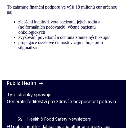
To zahrnuje finanční podporu ve výši 18 milionů eur určenou
na:
zlepšení kvality života pacientů, jejich rodin a
(ne)formálních pečovatelů, včetně pacientů
onkologických
zvyšování povědomí a ochrana zranitelných skupin
propagace osvětové činnosti v zájmu boje proti
stigmatizaci
Public Health
Tyto stránky spravuje:
Generální ředitelství pro zdraví a bezpečnost potravin
Health & Food Safety Newsletters
EU One Health
Latest updates
EU public health – databases and other online services