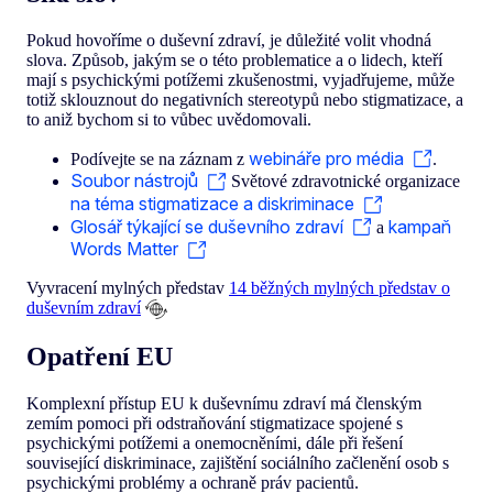
Pokud hovoříme o duševní zdraví, je důležité volit vhodná
slova. Způsob, jakým se o této problematice a o lidech, kteří
mají s psychickými potížemi zkušenostmi, vyjadřujeme, může
totiž sklouznout do negativních stereotypů nebo stigmatizace, a
to aniž bychom si to vůbec uvědomovali.
webináře pro média
Podívejte se na záznam z
.
Soubor nástrojů
Světové zdravotnické organizace
na téma stigmatizace a diskriminace
Glosář týkající se duševního zdraví
kampaň
a
Words Matter
Vyvracení mylných představ
14 běžných mylných představ o
duševním zdraví
Opatření EU
Komplexní přístup EU k duševnímu zdraví má členským
zemím pomoci při odstraňování stigmatizace spojené s
psychickými potížemi a onemocněními, dále při řešení
související diskriminace, zajištění sociálního začlenění osob s
psychickými problémy a ochraně práv pacientů
.