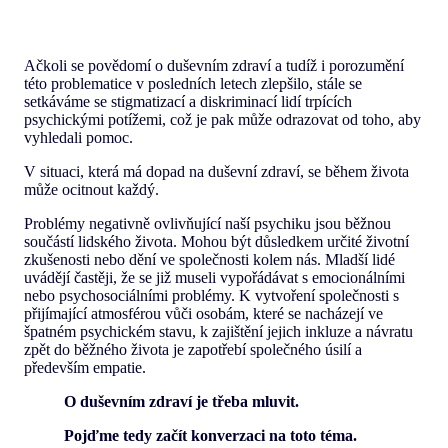
Ačkoli se povědomí o duševním zdraví a tudíž i porozumění
této problematice v posledních letech zlepšilo, stále se
setkáváme se stigmatizací a diskriminací lidí trpících
psychickými potížemi, což je pak může odrazovat od toho, aby
vyhledali pomoc.
V situaci, která má dopad na duševní zdraví, se během života
může ocitnout každý.
Problémy negativně ovlivňující naší psychiku jsou běžnou
součástí lidského života. Mohou být důsledkem určité životní
zkušenosti nebo dění ve společnosti kolem nás. Mladší lidé
uvádějí častěji, že se již museli vypořádávat s emocionálními
nebo psychosociálními problémy. K vytvoření společnosti s
přijímající atmosférou vůči osobám, které se nacházejí ve
špatném psychickém stavu, k zajištění jejich inkluze a návratu
zpět do běžného života je zapotřebí společného úsilí a
především empatie.
O duševním zdraví je třeba mluvit.
Pojďme tedy začít konverzaci na toto téma.