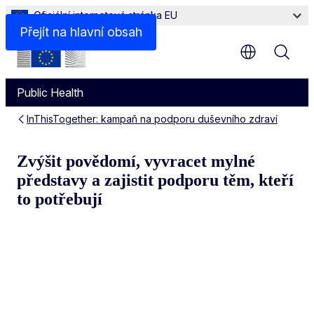
Oficiální internetová stránka EU
Přejít na hlavní obsah
Public Health
InThisTogether: kampaň na podporu duševního zdraví
Zvýšit povědomí, vyvracet my
Zvýšit povědomí, vyvracet mylné
představy a zajistit podporu těm, kteří
to potřebují