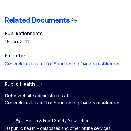
Related Documents
Publikationsdato
16. juni 2011
Forfatter
Generaldirektoratet for Sundhed og Fødevaresikkerhed
Public Health
Dette website administreres af:
Generaldirektoratet for Sundhed og Fødevaresikkerhed
Health & Food Safety Newsletters
EU One Health
Latest updates
EU public health – databases and other online services