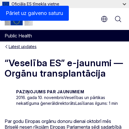
Oficiāla ES tīmekļa vietne
Pāriet uz galveno saturu
Public Health
Latest updates
“Veselība ES” e-jaunumi —
Orgānu transplantācija
PAZIŅOJUMS PAR JAUNUMIEM
2016. gada 10. novembris
Veselības un pārtikas
nekaitīguma ģenerāldirektorāts
Lasīšanas ilgums: 1 min
Par godu Eiropas orgānu donoru dienai oktobrī mēs
Briselē nesen rīkojām Eiropas Parlamenta sēdi sadarbībā