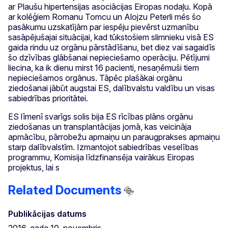
ar Plaušu hipertensijas asociācijas Eiropas nodaļu. Kopā
ar kolēģiem Romanu Tomcu un Alojzu Peterli mēs šo
pasākumu uzskatījām par iespēju pievērst uzmanību
sasāpējušajai situācijai, kad tūkstošiem slimnieku visā ES
gaida rindu uz orgānu pārstādīšanu, bet diez vai sagaidīs
šo dzīvības glābšanai nepieciešamo operāciju. Pētījumi
liecina, ka ik dienu mirst 16 pacienti, nesaņēmuši tiem
nepieciešamos orgānus. Tāpēc plašākai orgānu
ziedošanai jābūt augstai ES, dalībvalstu valdību un visas
sabiedrības prioritātei.
ES līmenī svarīgs solis bija ES rīcības plāns orgānu
ziedošanas un transplantācijas jomā, kas veicināja
apmācību, pārrobežu apmaiņu un paraugprakses apmaiņu
starp dalībvalstīm. Izmantojot sabiedrības veselības
programmu, Komisija līdzfinansēja vairākus Eiropas
projektus, lai s
Related Documents
Publikācijas datums
2016. gada 10. novembris