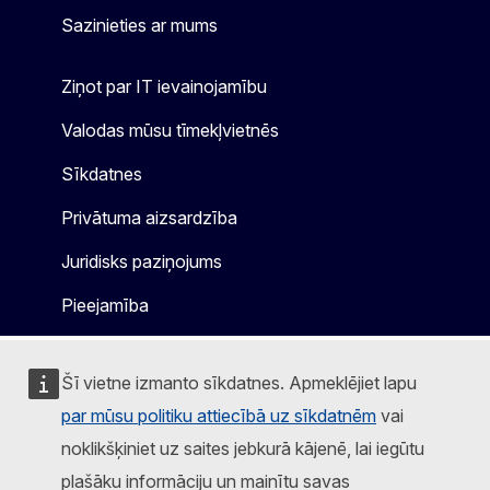
Sazinieties ar mums
Ziņot par IT ievainojamību
Valodas mūsu tīmekļvietnēs
Sīkdatnes
Privātuma aizsardzība
Juridisks paziņojums
Pieejamība
Šī vietne izmanto sīkdatnes. Apmeklējiet lapu
par mūsu politiku attiecībā uz sīkdatnēm
vai
noklikšķiniet uz saites jebkurā kājenē, lai iegūtu
plašāku informāciju un mainītu savas