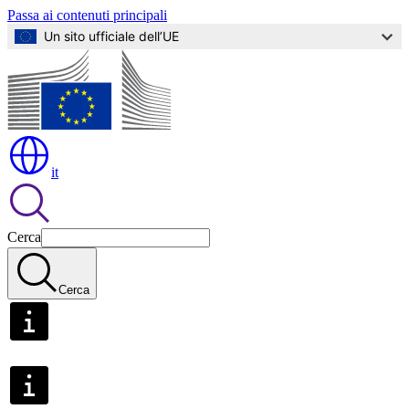
Passa ai contenuti principali
Un sito ufficiale dell’UE
it
Cerca
Cerca