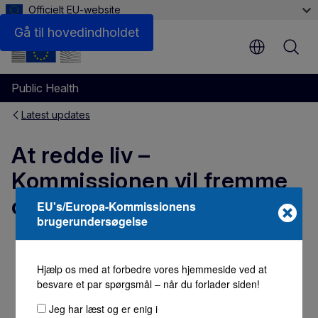
Officielt EU-website
Gå til hovedindholdet
Public Health
Latest updates
At redde liv –
Kommissionen vil fremme
organdonation i EU
EU's/Europa-Kommissionens
brugerundersøgelse
PRESSEMEDDELELSE
8. december 2008
Generaldirektoratet for Sundhed og
Hjælp os med at forbedre vores hjemmeside ved at
Fødevaresikkerhed
1 min læsetid
besvare et par spørgsmål – når du forlader siden!
Jeg har læst og er enig i