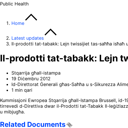
Public Health
Home
Latest updates
Il-prodotti tat-tabakk: Lejn twissijiet tas-saħħa isħaħ
Il-prodotti tat-tabakk: Lejn 
Stqarrija għall-istampa
19 Diċembru 2012
Id-Direttorat Ġenerali għas-Saħħa u s-Sikurezza Alime
1 min qari
Kummissjoni Ewropea Stqarrija għall-Istampa Brussell, id-19
tirrevedi d-Direttiva dwar il-Prodotti tat-Tabakk Il-leġiżlaz
u mibjugħa.
Related Documents