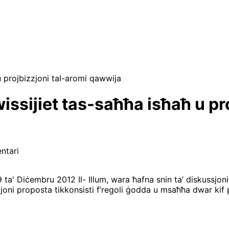
 u projbizzjoni tal-aromi qawwija
twissijiet tas-saħħa isħaħ u p
ntari
 ta' Diċembru 2012 Il- Illum, wara ħafna snin ta’ diskussjo
zjoni proposta tikkonsisti f’regoli ġodda u msaħħa dwar kif p