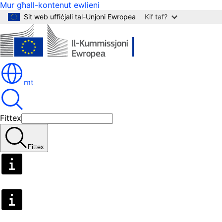
Mur għall-kontenut ewlieni
Sit web uffiċjali tal-Unjoni Ewropea
Kif taf?
mt
Fittex
Fittex