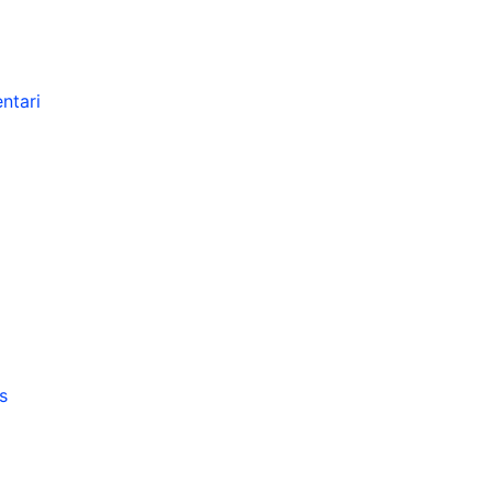
ntari
s