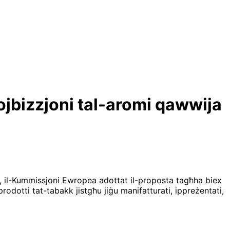
rojbizzjoni tal-aromi qawwija
ni, il-Kummissjoni Ewropea adottat il-proposta tagħha biex
rodotti tat-tabakk jistgħu jiġu manifatturati, ippreżentati,