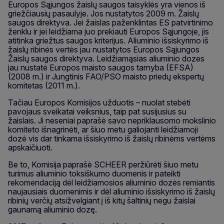
Europos Sąjungos žaislų saugos taisyklės yra vienos iš
griežčiausių pasaulyje. Jos nustatytos 2009 m. Žaislų
saugos direktyva. Jei žaislas paženklintas ES patvirtinimo
ženklu ir jei leidžiama juo prekiauti Europos Sąjungoje, jis
atitinka griežtus saugos kriterijus. Aliuminio išsiskyrimo iš
žaislų ribinės vertės jau nustatytos Europos Sąjungos
Žaislų saugos direktyva. Leidžiamąsias aliuminio dozes
jau nustatė Europos maisto saugos tarnyba (EFSA)
(2008 m.) ir Jungtinis FAO/PSO maisto priedų ekspertų
komitetas (2011 m.).
Tačiau Europos Komisijos užduotis – nuolat stebėti
pavojaus sveikatai veiksnius, taip pat susijusius su
žaislais. Ji neseniai paprašė savo nepriklausomo mokslinio
komiteto išnagrinėti, ar šiuo metu galiojanti leidžiamoji
dozė vis dar tinkama išsiskyrimo iš žaislų ribinėms vertėms
apskaičiuoti.
Be to, Komisija paprašė SCHEER peržiūrėti šiuo metu
turimus aliuminio toksiškumo duomenis ir pateikti
rekomendaciją dėl leidžiamosios aliuminio dozės remiantis
naujausiais duomenimis ir dėl aliuminio išsiskyrimo iš žaislų
ribinių verčių atsižvelgiant į iš kitų šaltinių negu žaislai
gaunamą aliuminio dozę.