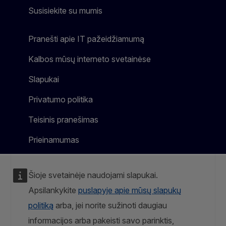
Susisiekite su mumis
Pranešti apie IT pažeidžiamumą
Kalbos mūsų interneto svetainėse
Slapukai
Privatumo politika
Teisinis pranešimas
Prieinamumas
Šioje svetainėje naudojami slapukai.
Apsilankykite
puslapyje apie mūsų slapukų
politiką
arba, jei norite sužinoti daugiau
informacijos arba pakeisti savo parinktis,