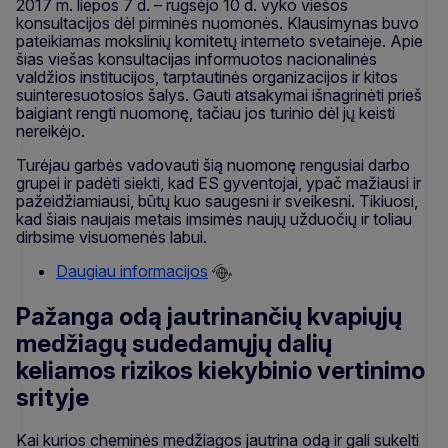
2017 m. liepos 7 d. – rugsėjo 10 d. vyko viešos
konsultacijos dėl pirminės nuomonės. Klausimynas buvo
pateikiamas mokslinių komitetų interneto svetainėje. Apie
šias viešas konsultacijas informuotos nacionalinės
valdžios institucijos, tarptautinės organizacijos ir kitos
suinteresuotosios šalys. Gauti atsakymai išnagrinėti prieš
baigiant rengti nuomonę, tačiau jos turinio dėl jų keisti
nereikėjo.
Turėjau garbės vadovauti šią nuomonę rengusiai darbo
grupei ir padėti siekti, kad ES gyventojai, ypač mažiausi ir
pažeidžiamiausi, būtų kuo saugesni ir sveikesni. Tikiuosi,
kad šiais naujais metais imsimės naujų užduočių ir toliau
dirbsime visuomenės labui.
Daugiau informacijos
Pažanga odą jautrinančių kvapiųjų
medžiagų sudedamųjų dalių
keliamos rizikos kiekybinio vertinimo
srityje
Kai kurios cheminės medžiagos jautrina odą ir gali sukelti