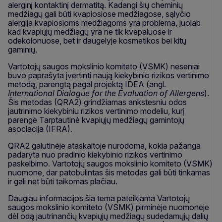
alerginį kontaktinį dermatitą. Kadangi šių cheminių
medžiagų gali būti kvapiosiose medžiagose, sąlyčio
alergija kvapiosioms medžiagoms yra problema, juolab
kad kvapiųjų medžiagų yra ne tik kvepaluose ir
odekolonuose, bet ir daugelyje kosmetikos bei kitų
gaminių.
Vartotojų saugos mokslinio komiteto (VSMK) neseniai
buvo paprašyta įvertinti naują kiekybinio rizikos vertinimo
metodą, parengtą pagal projektą IDEA (angl.
International Dialogue for the Evaluation of Allergens
).
Šis metodas (QRA2) grindžiamas ankstesniu odos
jautrinimo kiekybiniu rizikos vertinimo modeliu, kurį
parengė Tarptautinė kvapiųjų medžiagų gamintojų
asociacija (IFRA).
QRA2 galutinėje ataskaitoje nurodoma, kokia pažanga
padaryta nuo pradinio kiekybinio rizikos vertinimo
paskelbimo. Vartotojų saugos mokslinio komiteto (VSMK)
nuomone, dar patobulintas šis metodas gali būti tinkamas
ir gali net būti taikomas plačiau.
Daugiau informacijos šia tema pateikiama Vartotojų
saugos mokslinio komiteto (VSMK) pirminėje nuomonėje
dėl odą jautrinančių kvapiųjų medžiagų sudedamųjų dalių