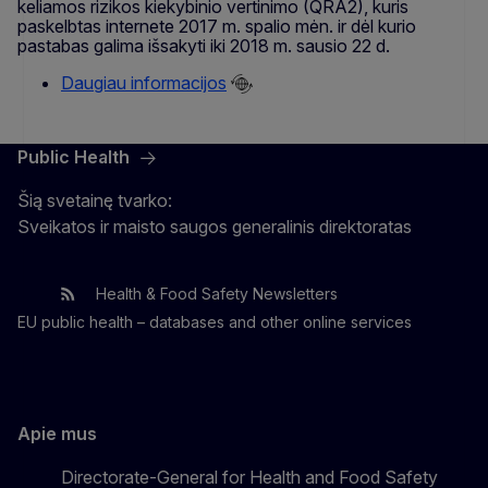
keliamos rizikos kiekybinio vertinimo (QRA2), kuris
paskelbtas internete 2017 m. spalio mėn. ir dėl kurio
pastabas galima išsakyti iki 2018 m. sausio 22 d.
Daugiau informacijos
Public Health
Šią svetainę tvarko:
Sveikatos ir maisto saugos generalinis direktoratas
Health & Food Safety Newsletters
EU One Health
Latest updates
EU public health – databases and other online services
Apie mus
Directorate-General for Health and Food Safety