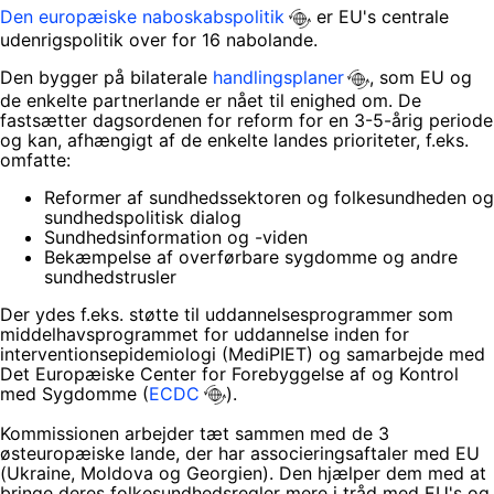
Den europæiske naboskabspolitik
er EU's centrale
udenrigspolitik over for 16 nabolande.
Den bygger på bilaterale
handlingsplaner
, som EU og
de enkelte partnerlande er nået til enighed om. De
fastsætter dagsordenen for reform for en 3-5-årig periode
og kan, afhængigt af de enkelte landes prioriteter, f.eks.
omfatte:
Reformer af sundhedssektoren og folkesundheden og
sundhedspolitisk dialog
Sundhedsinformation og -viden
Bekæmpelse af overførbare sygdomme og andre
sundhedstrusler
Der ydes f.eks. støtte til uddannelsesprogrammer som
middelhavsprogrammet for uddannelse inden for
interventionsepidemiologi (MediPIET) og samarbejde med
Det Europæiske Center for Forebyggelse af og Kontrol
med Sygdomme (
ECDC
).
Kommissionen arbejder tæt sammen med de 3
østeuropæiske lande, der har associeringsaftaler med EU
(Ukraine, Moldova og Georgien). Den hjælper dem med at
bringe deres folkesundhedsregler mere i tråd med EU's og