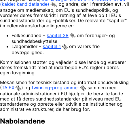
(kaldet kandidatlande)
, og andre, der i fremtiden evt. vil
ansøge om medlemskab, om EU's sundhedspolitik, og
vurderer deres fremskridt i retning af at leve op til EU's
sundhedsstandarder og -politikker. De relevante "kapitler"
i medlemskabsforhandlingerne er:
Folkesundhed –
kapitel 28
om forbruger- og
sundhedsbeskyttelse
Lægemidler –
kapitel 1
om varers frie
bevægelighed.
Kommissionen støtter og vejleder disse lande og vurderer
deres fremskridt med at indarbejde EU's regler i deres
egen lovgivning.
Mekanismen for teknisk bistand og informationsudveksling
(
TAIEX
) og
twinning-programmer
sammen med
nationale administrationer i EU hjælper de berørte lande
med at få deres sundhedsstandarder på niveau med EU-
standarderne og oprette eller udvikle de institutioner og
administrative strukturer, de har brug for.
Nabolandene