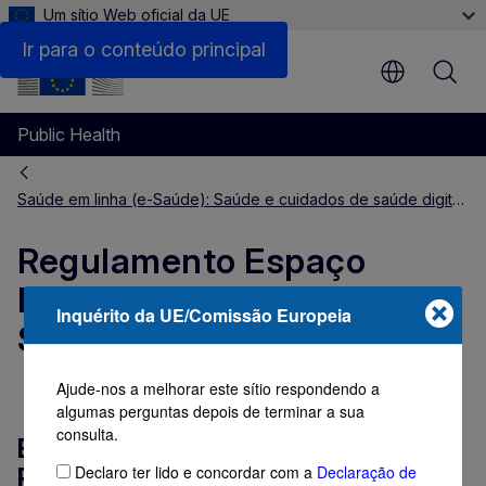
Um sítio Web oficial da UE
Ir para o conteúdo principal
Public Health
Saúde em linha (e-Saúde): Saúde e cuidados de saúde digitais
Regulamento Espaço
Europeu de Dados de
Inquérito da UE/Comissão Europeia
Saúde (EEDS)
Ajude-nos a melhorar este sítio respondendo a
algumas perguntas depois de terminar a sua
consulta.
Em que consiste o
Declaro ter lido e concordar com a
Declaração de
Regulamento EEDS